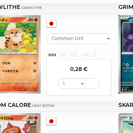
WLITHE
GRIM
GROWLITHE
NM
SP
GD
HP
D
0,28 €
M CALORE
SKA
HEAT ROTOM