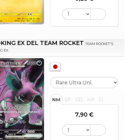
KING EX DEL TEAM ROCKET
TEAM ROCKET'S
G EX
NM
SP
GD
HP
D
7,90 €