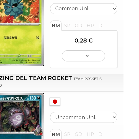
NM
SP
GD
HP
D
0,28 €
ZING DEL TEAM ROCKET
TEAM ROCKET'S
G
NM
SP
GD
HP
D