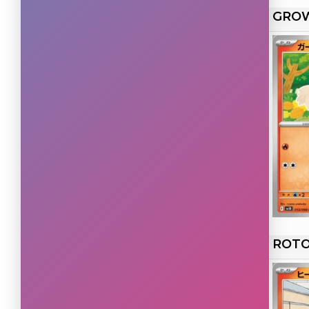
GRO
Rare Ultra
(2)
ROTO