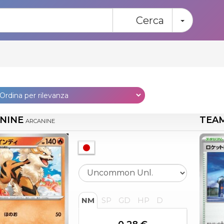
Toggle
Cerca
NINE
TEA
ARCANINE
NM
SP
GD
HP
D