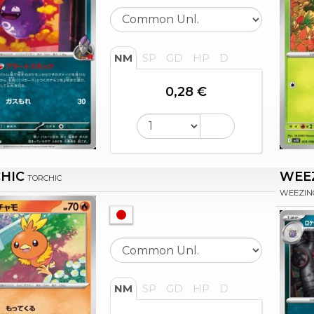
NM
SP
GD
HP
D
0,28 €
HIC
WEE
TORCHIC
WEEZIN
NM
SP
GD
HP
D