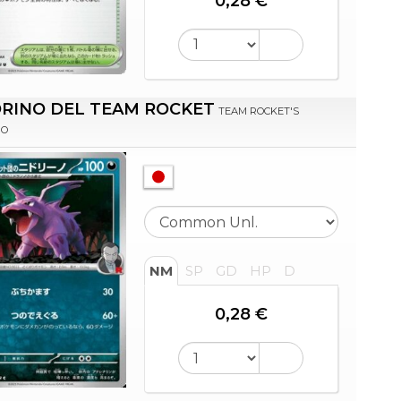
0,28 €
RINO DEL TEAM ROCKET
TEAM ROCKET'S
NO
NM
SP
GD
HP
D
0,28 €