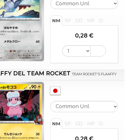
NM
SP
GD
HP
D
0,28 €
FFY DEL TEAM ROCKET
TEAM ROCKET'S FLAAFFY
NM
SP
GD
HP
D
0,28 €