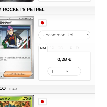
 ROCKET'S PETREL
NM
SP
GD
HP
D
0,28 €
CO
PINECO