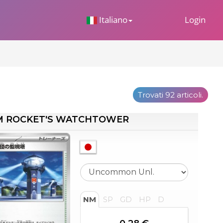
 Dropdown
Italiano
Login
Trovati 92 articoli.
M ROCKET'S WATCHTOWER
NM
SP
GD
HP
D