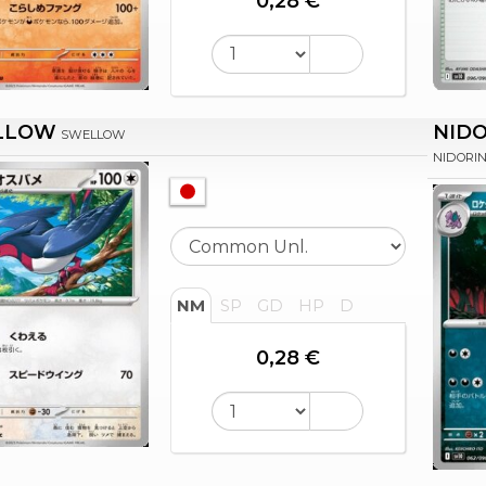
0,28 €
LLOW
NIDO
SWELLOW
NIDORI
NM
SP
GD
HP
D
0,28 €