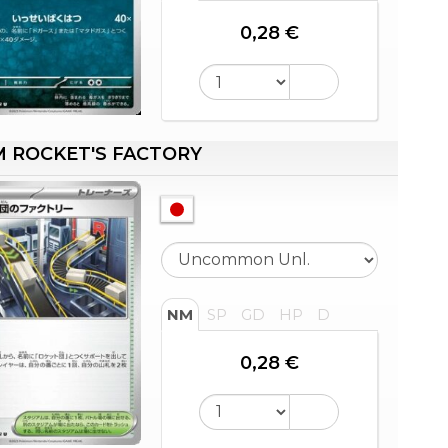
0,28 €
 ROCKET'S FACTORY
NM
SP
GD
HP
D
0,28 €