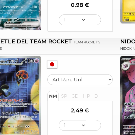
0,98 €
ETLE DEL TEAM ROCKET
NIDO
TEAM ROCKET'S
E
NIDOKIN
NM
SP
GD
HP
D
2,49 €