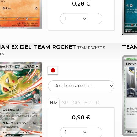
0,28 €
IAN EX DEL TEAM ROCKET
TEAM
TEAM ROCKET'S
 EX
NM
SP
GD
HP
D
0,98 €