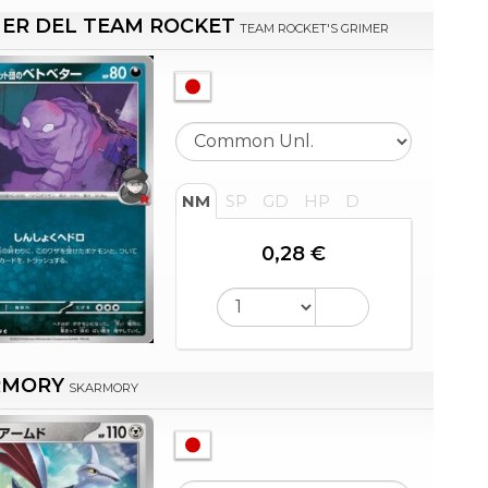
ER DEL TEAM ROCKET
TEAM ROCKET'S GRIMER
NM
SP
GD
HP
D
0,28 €
RMORY
SKARMORY