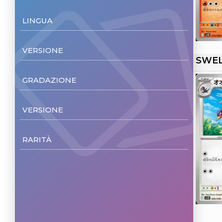
LINGUA
Japanese
(92)
VERSIONE
SWE
Non Foil
(92)
GRADAZIONE
NM/M
(92)
VERSIONE
Unl.
(92)
RARITÀ
Common
(47)
Uncommon
(32)
Double rare
(6)
Art Rare
(5)