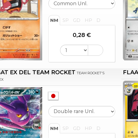
NM
SP
GD
HP
D
0,28 €
AT EX DEL TEAM ROCKET
FLAA
TEAM ROCKET'S
EX
NM
SP
GD
HP
D