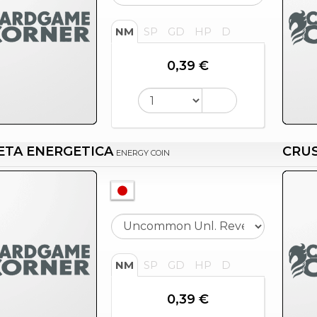
NM
SP
GD
HP
D
0,39 €
TA ENERGETICA
CRU
ENERGY COIN
NM
SP
GD
HP
D
0,39 €