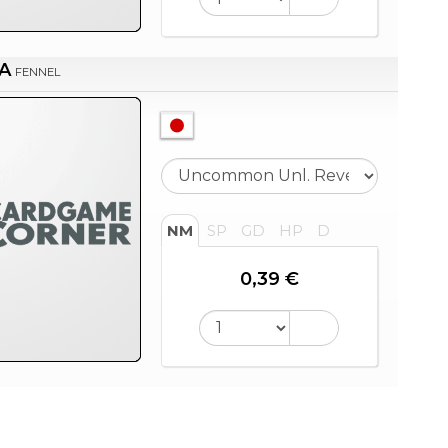
A
FENNEL
NM
SP
GD
HP
D
0,39 €