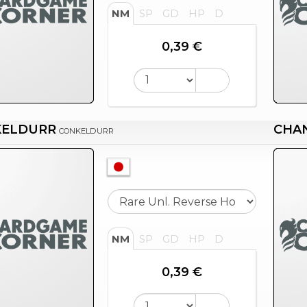
NM
SP
GD
HP
D
0,39 €
KELDURR
CHA
CONKELDURR
NM
SP
GD
HP
D
0,39 €