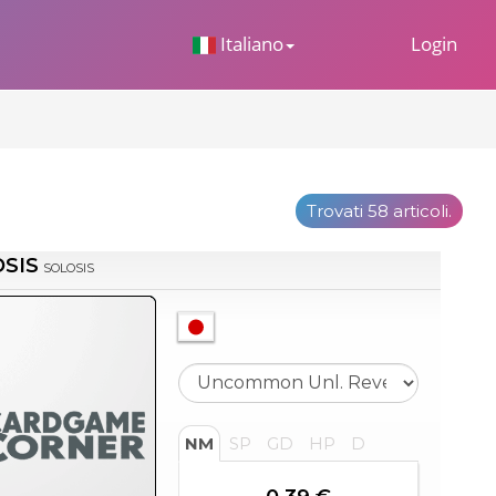
 Dropdown
Italiano
Login
Trovati 58 articoli.
SIS
SOLOSIS
NM
SP
GD
HP
D