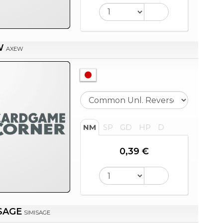
W
AXEW
NM
SP
GD
HP
D
0,39 €
SAGE
SIMISAGE