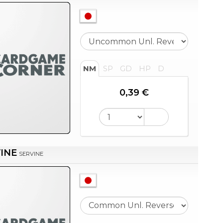
NM
SP
GD
HP
D
0,39 €
INE
SERVINE