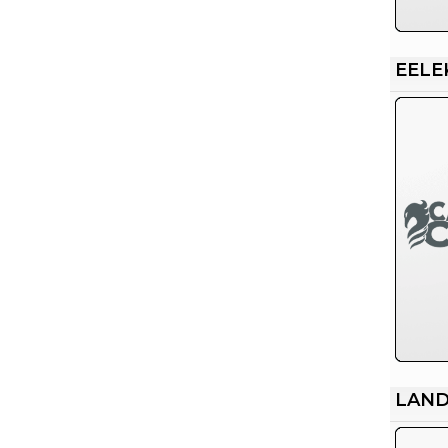
EELE
LAN