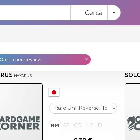
Toggle
Cerca
ORUS
SOLO
HAXORUS
NM
SP
GD
HP
D