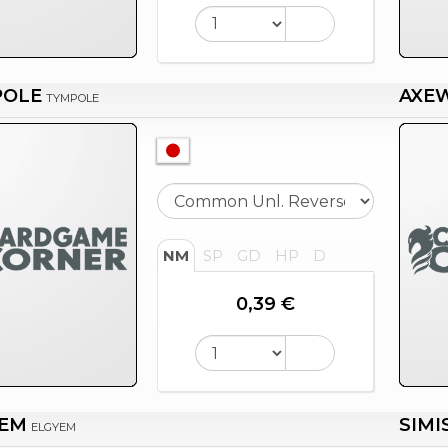
POLE
AXE
TYMPOLE
NM
SP
GD
HP
D
0,39 €
YEM
SIMI
ELGYEM