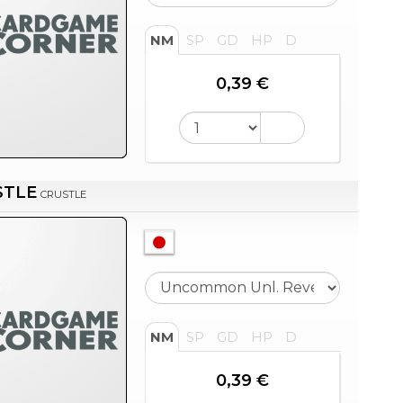
NM
SP
GD
HP
D
0,39 €
STLE
CRUSTLE
NM
SP
GD
HP
D
0,39 €