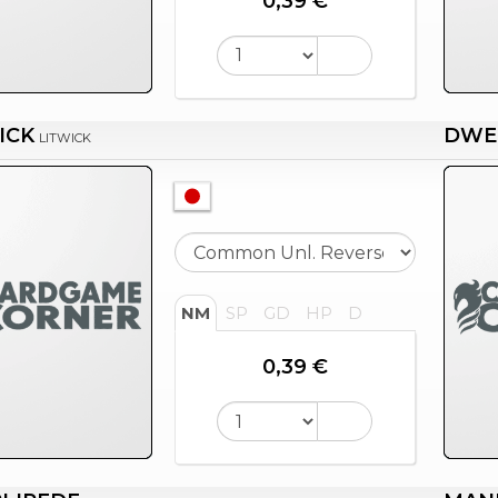
0,39 €
ICK
DWE
LITWICK
NM
SP
GD
HP
D
0,39 €