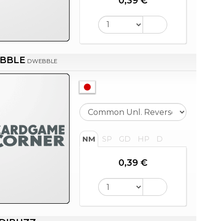
0,39 €
BBLE
DWEBBLE
NM
SP
GD
HP
D
0,39 €