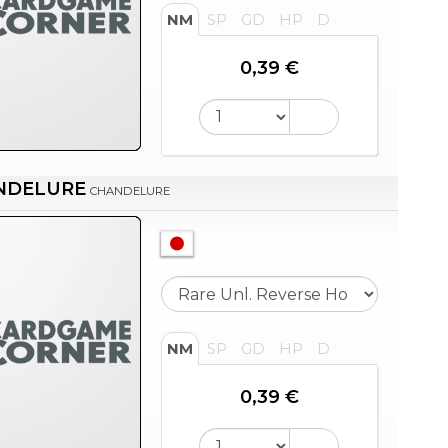
NM
SP
GD
HP
D
0,39 €
NDELURE
CHANDELURE
NM
SP
GD
HP
D
0,39 €