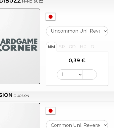
DIBUZZ
MANDIBUZZ
NM
SP
GD
HP
D
0,39 €
SION
DUOSION