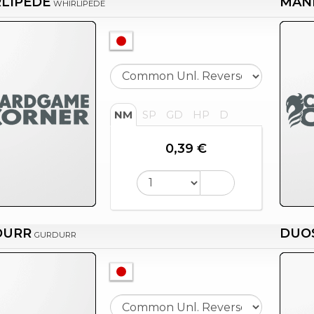
LIPEDE
MAN
WHIRLIPEDE
NM
SP
GD
HP
D
0,39 €
DURR
DUO
GURDURR