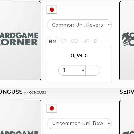
NM
SP
GD
HP
D
0,39 €
ONGUSS
SERV
AMOONGUSS