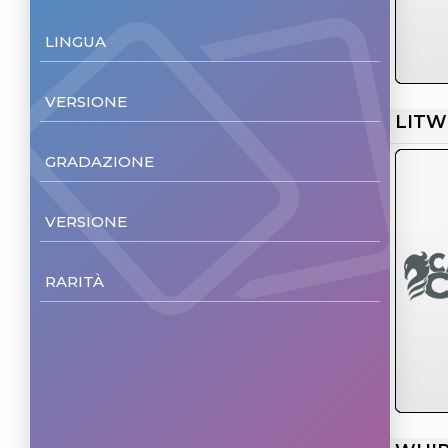
LINGUA
Japanese
(58)
VERSIONE
LITW
Reverse Holo
(58)
GRADAZIONE
NM/M
(58)
VERSIONE
Unl.
(58)
RARITÀ
Common
(28)
Uncommon
(23)
Rare
(7)