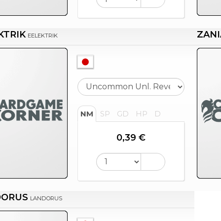
KTRIK
ZANI
EELEKTRIK
NM
SP
GD
HP
D
0,39 €
DORUS
LANDORUS