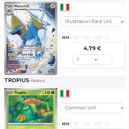
NM
SP
GD
HP
D
4,79 €
TROPIUS
TROPIUS
NM
SP
GD
HP
D