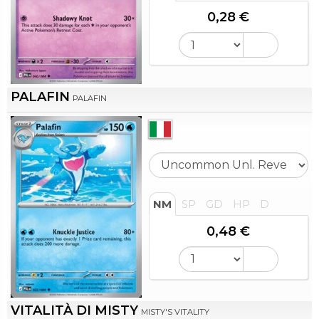
0,28 €
PALAFIN
PALAFIN
NM
SP
GD
HP
D
0,48 €
VITALITÀ DI MISTY
MISTY'S VITALITY