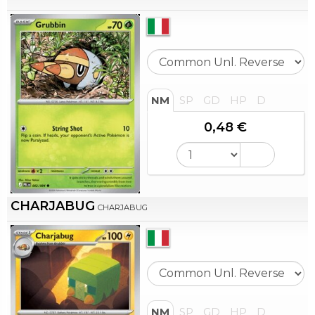
NM
SP
GD
HP
D
0,48 €
CHARJABUG
CHARJABUG
NM
SP
GD
HP
D