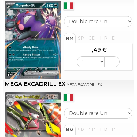
NM
SP
GD
HP
D
1,49 €
MEGA EXCADRILL EX
MEGA EXCADRILL EX
NM
SP
GD
HP
D