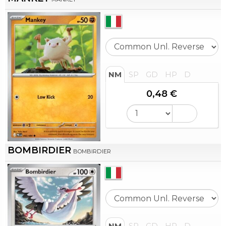
NM
SP
GD
HP
D
0,48 €
BOMBIRDIER
BOMBIRDIER
NM
SP
GD
HP
D