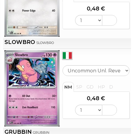
0,48 €
SLOWBRO
SLOWBRO
NM
SP
GD
HP
D
0,48 €
GRUBBIN
GRUBBIN