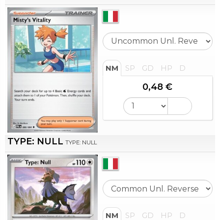
NM
SP
GD
HP
D
0,48 €
TYPE: NULL
TYPE: NULL
NM
SP
GD
HP
D