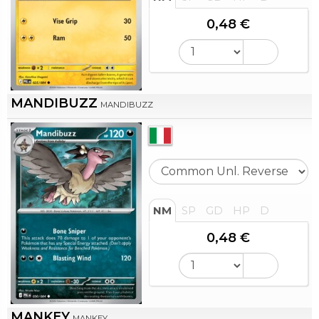
0,48 €
MANDIBUZZ
MANDIBUZZ
NM
SP
GD
HP
D
0,48 €
MANKEY
MANKEY