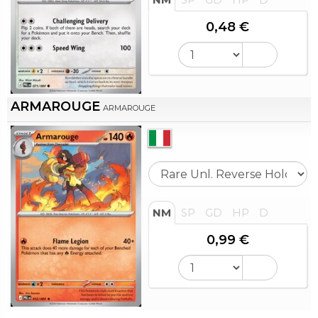
0,48 €
ARMAROUGE
ARMAROUGE
NM
SP
GD
HP
D
0,99 €