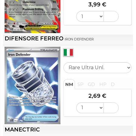
3,99 €
DIFENSORE FERREO
IRON DEFENDER
NM
SP
GD
HP
D
2,69 €
MANECTRIC