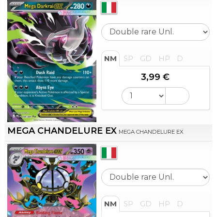
NM
SP
GD
HP
D
3,99 €
MEGA CHANDELURE EX
MEGA CHANDELURE EX
NM
SP
GD
HP
D