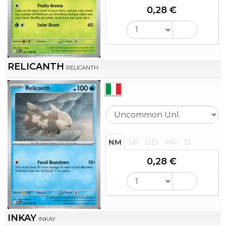
0,28 €
RELICANTH
RELICANTH
NM
SP
GD
HP
D
0,28 €
INKAY
INKAY