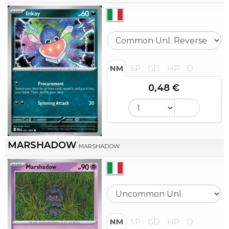
NM
SP
GD
HP
D
0,48 €
MARSHADOW
MARSHADOW
NM
SP
GD
HP
D