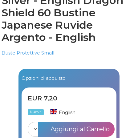
Silver - English
Dragon
Shield 60 Bustine
Japanese Ruvide
Argento - English
Buste Protettive Small
Opzioni di acquisto
EUR 7,20
English
Nuova
Aggiungi al Carrello