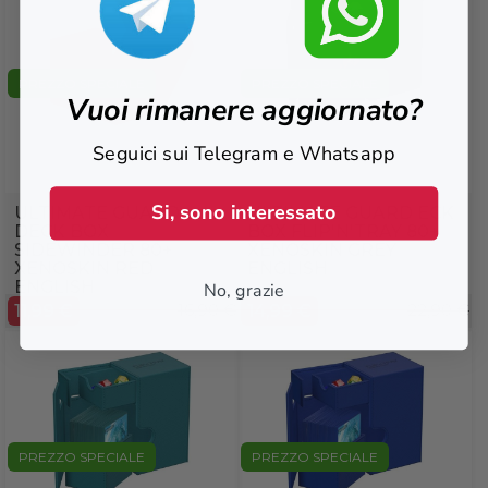
PREZZO SPECIALE
PREZZO SPECIALE
Vuoi rimanere aggiornato?
Seguici sui Telegram e Whatsapp
Si, sono interessato
ULTIMATE GUARD
ULTIMATE GUARD ECK
DECK BOX
BOX FLIP'N'TRAY 80+
SIDEWINDER 80+
XENOSKIN GREY
XENOSKIN RED
ENGLISH
ENGLISH
No, grazie
11,99 €
16,90 €
14,99 €
22,90 €
PREZZO SPECIALE
PREZZO SPECIALE