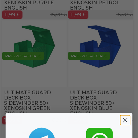
XENOSKIN PURPLE
XENOSKIN PETROL
ENGLISH
ENGLISH
11,99 €
16,90 €
11,99 €
16,90 €
PREZZO SPECIALE
PREZZO SPECIALE
ULTIMATE GUARD
ULTIMATE GUARD
DECK BOX
DECK BOX
SIDEWINDER 80+
SIDEWINDER 80+
XENOSKIN GREEN
XENOSKIN BLUE
ENGLISH
ENGLISH
11,99 €
16,90 €
11,99 €
16,90 €