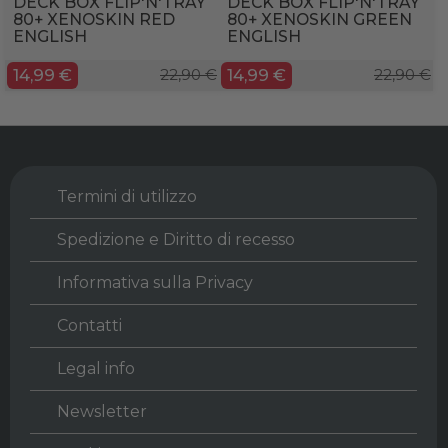
DECK BOX FLIP'N'TRAY
DECK BOX FLIP'N'TRAY
80+ XENOSKIN RED
80+ XENOSKIN GREEN
ENGLISH
ENGLISH
14,99 €
22,90 €
14,99 €
22,90 €
Termini di utilizzo
Spedizione e Diritto di recesso
Informativa sulla Privacy
Contatti
Legal info
Newsletter