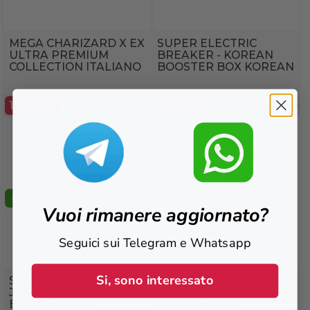
MEGA CHARIZARD X EX
SUPER ELECTRIC
ULTRA PREMIUM
BREAKER - KOREAN
COLLECTION ITALIANO
BOOSTER BOX KOREAN
174,90 €
199,90 €
64,90 €
99,90 €
PREZZO SPECIALE
PREZZO SPECIALE
Vuoi rimanere aggiornato?
Seguici sui Telegram e Whatsapp
Si, sono interessato
SCARLET AND VIOLET:
SCARLET AND VIOLET:
JOURNEY TOGETHER -
PALDEA EVOLVED -
BOOSTER BOX
BOOSTER BOX