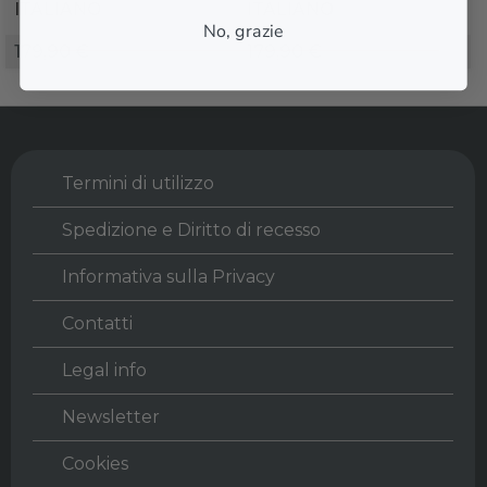
ITALIANO
ITALIANO
No, grazie
179,90 €
179,90 €
Termini di utilizzo
Spedizione e Diritto di recesso
Informativa sulla Privacy
Contatti
Legal info
Newsletter
Cookies