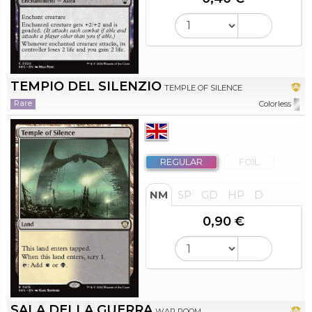
TEMPIO DEL SILENZIO
TEMPLE OF SILENCE
Rare
Colorless
REGULAR
FOIL
NM
SP
GD
HP
D
0,90 €
SALA DELLA GUERRA
WAR ROOM