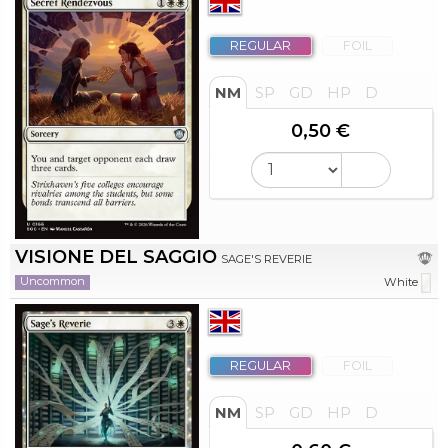
REGULAR
FOIL
NM
SP
GD
HP
D
0,50 €
VISIONE DEL SAGGIO
SAGE'S REVERIE
Uncommon
White
REGULAR
FOIL
NM
SP
GD
HP
D