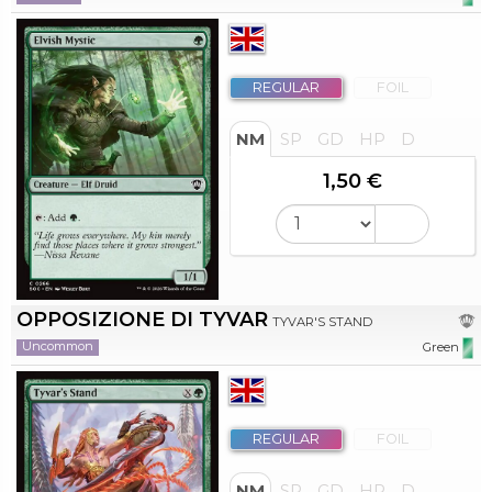
REGULAR
FOIL
NM
SP
GD
HP
D
1,50 €
OPPOSIZIONE DI TYVAR
TYVAR'S STAND
Uncommon
Green
REGULAR
FOIL
NM
SP
GD
HP
D