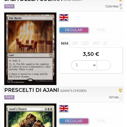
Rare
Colorless
REGULAR
FOIL
NM
SP
GD
HP
D
3,50 €
PRESCELTI DI AJANI
AJANI'S CHOSEN
Rare
White
REGULAR
FOIL