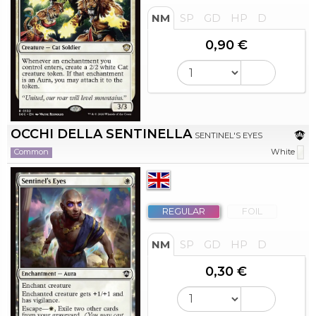
NM
SP
GD
HP
D
0,90 €
OCCHI DELLA SENTINELLA
SENTINEL'S EYES
Common
White
REGULAR
FOIL
NM
SP
GD
HP
D
0,30 €