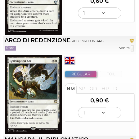
0,60 €
ARCO DI REDENZIONE
REDEMPTION ARC
Rare
White
REGULAR
FOIL
NM
SP
GD
HP
D
0,90 €