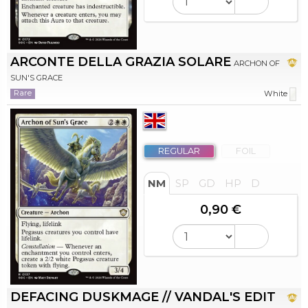
ARCONTE DELLA GRAZIA SOLARE
ARCHON OF
SUN'S GRACE
Rare
White
REGULAR
FOIL
NM
SP
GD
HP
D
0,90 €
DEFACING DUSKMAGE // VANDAL'S EDIT