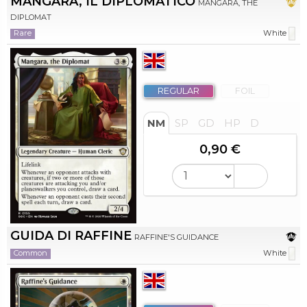
MANGARA, IL DIPLOMATICO
MANGARA, THE
DIPLOMAT
Rare
White
REGULAR
FOIL
NM
SP
GD
HP
D
0,90 €
GUIDA DI RAFFINE
RAFFINE'S GUIDANCE
Common
White