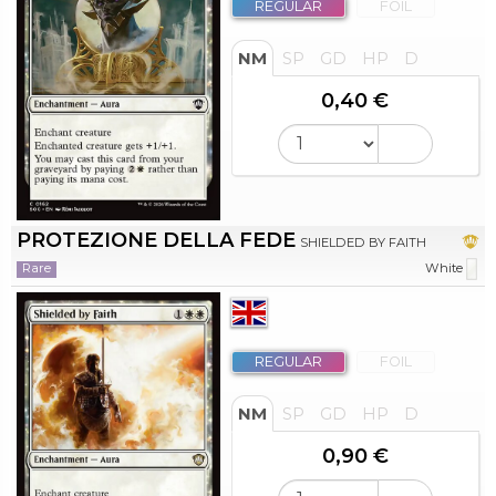
REGULAR
FOIL
NM
SP
GD
HP
D
0,40 €
PROTEZIONE DELLA FEDE
SHIELDED BY FAITH
Rare
White
REGULAR
FOIL
NM
SP
GD
HP
D
0,90 €