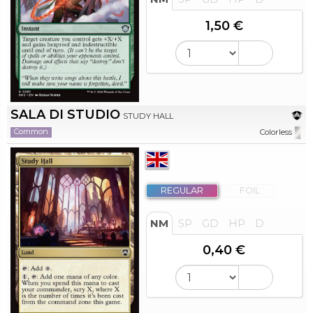
1,50 €
SALA DI STUDIO
STUDY HALL
Common
Colorless
REGULAR
FOIL
NM
SP
GD
HP
D
0,40 €