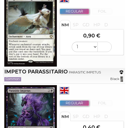
REGULAR
FOIL
NM
SP
GD
HP
D
0,90 €
IMPETO PARASSITARIO
PARASITIC IMPETUS
Common
Black
REGULAR
FOIL
NM
SP
GD
HP
D
0,40 €