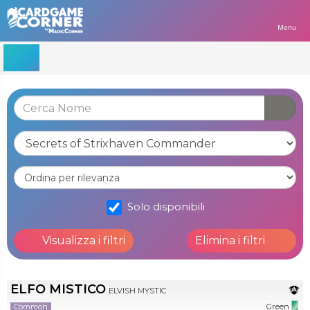
Menu
Solo disponibili
Visualizza i filtri
Elimina i filtri
ELFO MISTICO
ELVISH MYSTIC
Common
Green