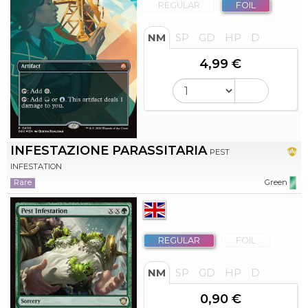
REGULAR
FOIL
NM
SP
GD
HP
D
4,99 €
INFESTAZIONE PARASSITARIA
PEST
INFESTATION
Rare
Green
REGULAR
FOIL
NM
SP
GD
HP
D
0,90 €