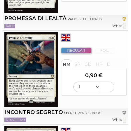
PROMESSA DI LEALTÀ
PROMISE OF LOYALTY
Rare
White
REGULAR
FOIL
NM
SP
GD
HP
D
0,90 €
INCONTRO SEGRETO
SECRET RENDEZVOUS
Uncommon
White