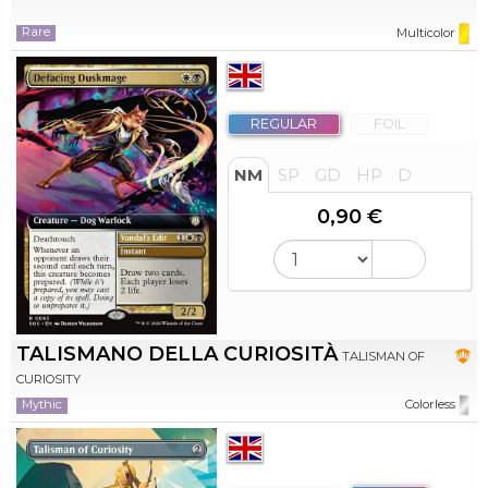
Rare
Multicolor
REGULAR
FOIL
NM
SP
GD
HP
D
0,90 €
TALISMANO DELLA CURIOSITÀ
TALISMAN OF
CURIOSITY
Mythic
Colorless