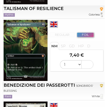
TALISMAN OF RESILIENCE
Mythic
Colorless
REGULAR
FOIL
NM
SP
GD
HP
D
7,40 €
BENEDIZIONE DEI PASSEROTTI
SONGBIRDS'
BLESSING
Rare
White