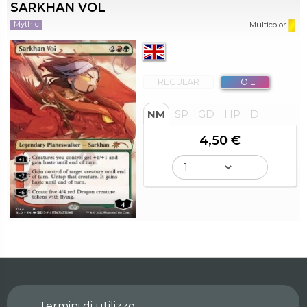
SARKHAN VOL
Mythic
Multicolor
REGULAR
FOIL
NM
SP
GD
HP
D
4,50 €
Termini di utilizzo