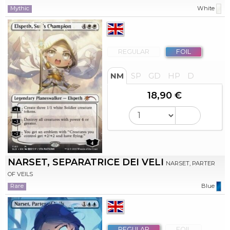
Mythic
White
REGULAR
FOIL
NM
SP
GD
HP
D
18,90 €
NARSET, SEPARATRICE DEI VELI
NARSET, PARTER
OF VEILS
Rare
Blue
REGULAR
FOIL