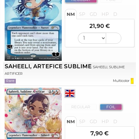
NM
SP
GD
HP
D
21,90 €
SAHEELI, ARTEFICE SUBLIME
SAHEELI, SUBLIME
ARTIFICER
Rare
Multicolor
REGULAR
FOIL
NM
SP
GD
HP
D
7,90 €