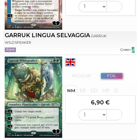
GARRUK LINGUA SELVAGGIA
GARRUK
WILDSPEAKER
Rare
Green
REGULAR
FOIL
NM
SP
GD
HP
D
6,90 €