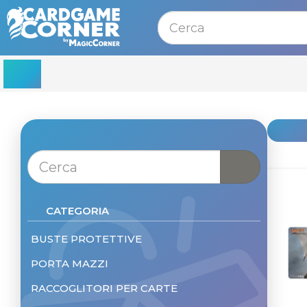
MENU
CATEGORIA
BUSTE PROTETTIVE
PORTA MAZZI
Buste Protettive Standard
Buste Protettive Small
RACCOGLITORI PER CARTE
Deckbox
Buste Protettive per Collezionismo