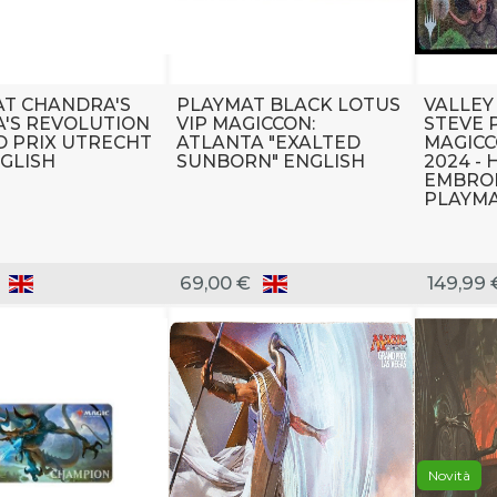
T CHANDRA'S
PLAYMAT BLACK LOTUS
VALLEY
A'S REVOLUTION
VIP MAGICCON:
STEVE 
D PRIX UTRECHT
ATLANTA "EXALTED
MAGICC
NGLISH
SUNBORN" ENGLISH
2024 - 
EMBROI
PLAYM
69,00 €
149,99 
Novità