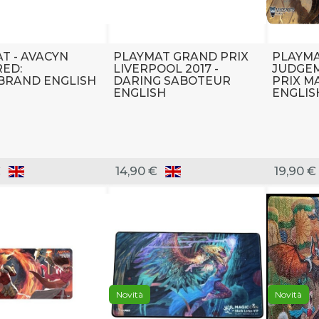
T - AVACYN
PLAYMAT GRAND PRIX
PLAYMA
ED:
LIVERPOOL 2017 -
JUDGEM
BRAND ENGLISH
DARING SABOTEUR
PRIX M
ENGLISH
ENGLIS
€
14,90 €
19,90 €
Novità
Novità