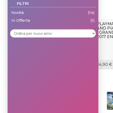
FILTRI
Novità
(14)
In Offerta
(1)
PLAYMA
AND PI
- GRAN
2017 E
14,90 €