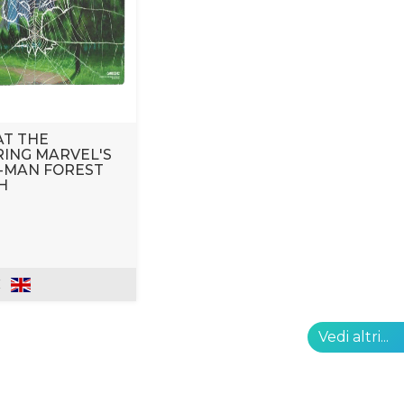
T THE
ING MARVEL'S
-MAN FOREST
H
€
Vedi altri...